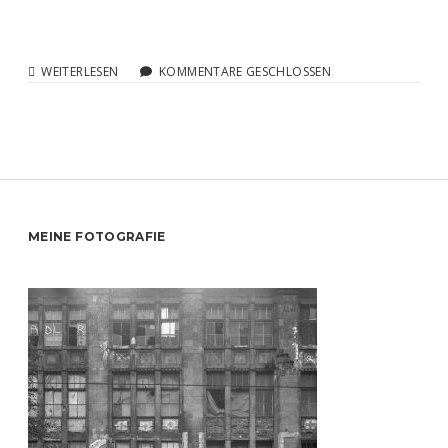
EIN
WEITERLESEN
KOMMENTARE GESCHLOSSEN
SPIEL
WIE
DAS
VERFICKTE
LEBEN
Sidebar
MEINE FOTOGRAFIE